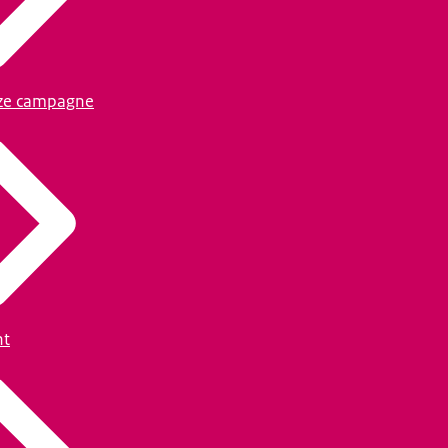
ze campagne
ht