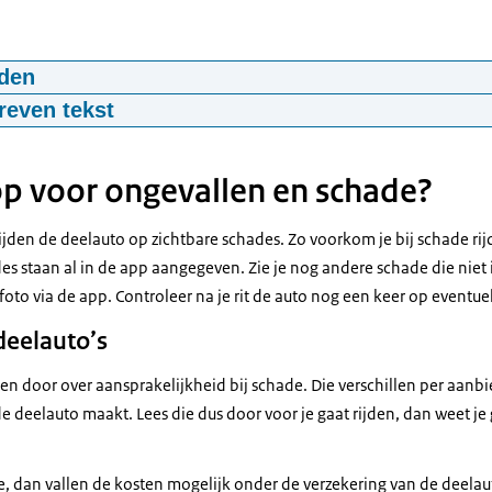
den
Bezuidenhout: ‘Creëert een stukje vrijheid’
reven tekst
01:11
mp4
160,5 MB
d En ik ben Lennart En samen met de buurt... ...delen wij een aantal a
uidenhout deelt En dat heeft superveel voordelen Binnen de coöpera
op voor ongevallen en schade?
 zelf Wij bepalen welke auto’s er komen Wij bepalen de tariefstructuu
k de administratie eromheen En in ruil daarvoor betalen mensen du
rijden de deelauto op zichtbare schades. Zo voorkom je bij schade rij
n zo’n auto En eigenlijk is dat bijna altijd minder dan dat je voor ee
s staan al in de app aangegeven. Zie je nog andere schade die niet 
niet alleen, je krijgt ook nog keuze Uit vijf verschillende auto’s Zowel
oto via de app. Controleer na je rit de auto nog een keer op eventu
Ik ben echt superblij dat ik bij de coöperatie ben aangesloten We do
deelauto’s
het schoonmaken etc... En dat zorgt ervoor dat ik er vijftig vriende
jving
ier houden we veel meer parkeerplekken over in de buurt En die ver
n door over aansprakelijkheid bij schade. Die verschillen per aanbi
 Dat is veel beter voor de aarde En voor onze leefomgeving Ik kan h
 de deelauto maakt. Lees die dus door voor je gaat rijden, dan weet je
e, dan vallen de kosten mogelijk onder de verzekering van de deelau