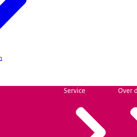
n
Service
Over d