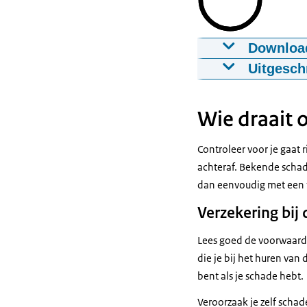
Downloa
Autodelen in 
Uitgesch
29-11-2023
00:
Hallo, ik ben A
coöperatie Bez
Download
Wie draait 
eigenlijk alles
organiseren oo
Ondertiteling
Controleer voor je gaat 
ze gebruiken va
srt
1,8 KB
achteraf. Bekende schade
betalen En dat 
dan eenvoudig met een f
Download
wel heel groot 
Verzekering bij 
Het onderhoud, 
Audiobeschri
En op deze man
Lees goed de voorwaarde
mp3
710,1 MB
groene plekken
die je bij het huren van
aanraden!
Download
bent als je schade hebt.
Veroorzaak je zelf schad