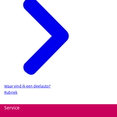
Daarnaast draagt autodelen ook aan een betere
luchtkwaliteit, vermindert het de uitstoot van stikstof
en zorgt het voor minder grondstoffenverbruik.
Zet ook de knop om
We werken allemaal hard om minder CO2 uit te stoten.
De overheid, bedrijven en organisaties, én mensen
thuis. Maar we moeten nóg grotere stappen zetten.
Voor nu en straks. Voor onszelf en voor het klimaat.
Autodelen draagt bij aan het verminderen van CO2-
uitstoot. Samen zetten we de knop om. Wil jij weten
wat je nog meer kan doen op het gebied van het
Waar vind ik een deelauto?
milieu? Kijk dan eens op
Rubriek
Service