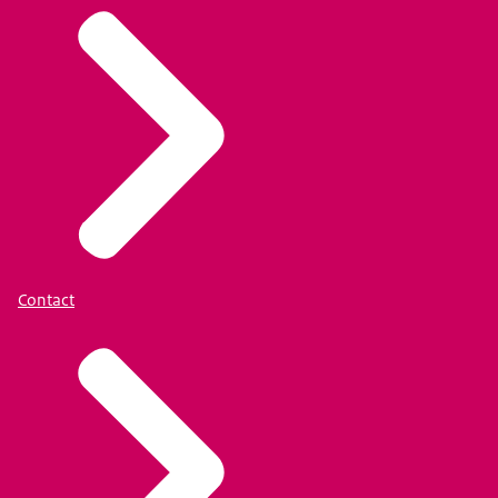
Contact
https://zetookdeknopom.nl/
.