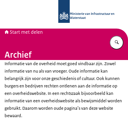
Naar de homepage van Start met del
Ministerie van Infrastructuur en
Waterstaat
Start met delen
Vu
Archief
Informatie van de overheid moet goed vindbaar zijn. Zowel
informatie van nu als van vroeger. Oude informatie kan
belangrijk zijn voor onze geschiedenis of cultuur. Ook kunnen
burgers en bedrijven rechten ontlenen aan de informatie op
een overheidswebsite. In een rechtszaak bijvoorbeeld kan
informatie van een overheidswebsite als bewijsmiddel worden
gebruikt. Daarom worden oude pagina’s van deze website
bewaard.