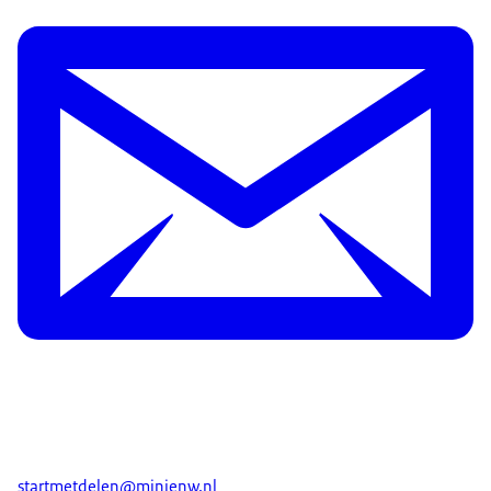
startmetdelen@minienw.nl