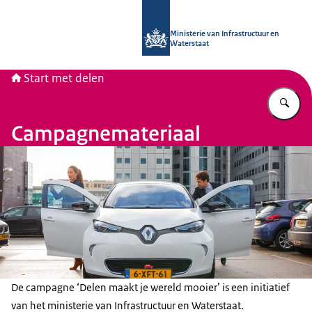
Naar de homepage van Start met del
Ministerie van Infrastructuur en
Waterstaat
Start met delen
Vu
Campagnemateriaal
De campagne ‘Delen maakt je wereld mooier’ is een initiatief
van het ministerie van Infrastructuur en Waterstaat.