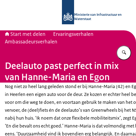
Naar de homepage van Start met del
Ministerie van Infrastructuur en
Waterstaat
Start met delen
Ervaringsverhalen
Ambassadeursverhalen
Vu
Deelauto past perfect in mix
van Hanne-Maria en Egon
Nog niet zo heel lang geleden stond er bij Hanne-Maria (42) en E
in Heerlen een eigen auto voor de deur. Ze kozen er echter heel b
voor om die weg te doen, en voortaan gebruik te maken van het
vervoer, de (deel)fiets én de deelauto’s van Greenwheels bij het N
nabij hun huis. ‘Ik noem dat onze flexibele mobiliteitsmix’, zegt E
‘En die bevalt ons echt goed.’ Hanne-Maria is dat volmondig met
eens. ‘Duurzaamheid vind ik bovendien erg belangrijk. En daarnaas