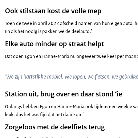
Makkelijk, eenvoudig en snel geregeld.
Ook stilstaan kost de volle mep
Audiobeschrijving
mp3
2,9 MB
Toen de twee in april 2022 afscheid namen van hun eigen auto, hoe
En als het nodig is pakken we de deelauto.’
Download
Elke auto minder op straat helpt
Dat doen Egon en Hanne-Maria nu ongeveer twee keer per maand. Als
‘We zijn hartstikke mobiel. We lopen, we fietsen, we gebruike
Station uit, brug over en daar stond ‘ie
Onlangs hebben Egon en Hanne-Maria ook tijdens een weekje weg dank
leuk, dus het was fijn dat het daar kon.’
Zorgeloos met de deelfiets terug