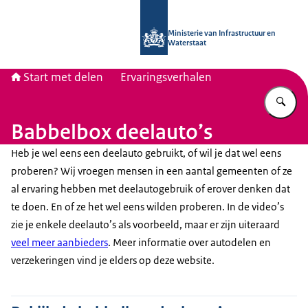
Naar de homepage van Start met del
Ministerie van Infrastructuur en
Waterstaat
Start met delen
Ervaringsverhalen
Vu
Babbelbox deelauto’s
Heb je wel eens een deelauto gebruikt, of wil je dat wel eens
proberen? Wij vroegen mensen in een aantal gemeenten of ze
al ervaring hebben met deelautogebruik of erover denken dat
te doen. En of ze het wel eens wilden proberen. In de video’s
zie je enkele deelauto’s als voorbeeld, maar er zijn uiteraard
veel meer aanbieders
. Meer informatie over autodelen en
verzekeringen vind je elders op deze website.