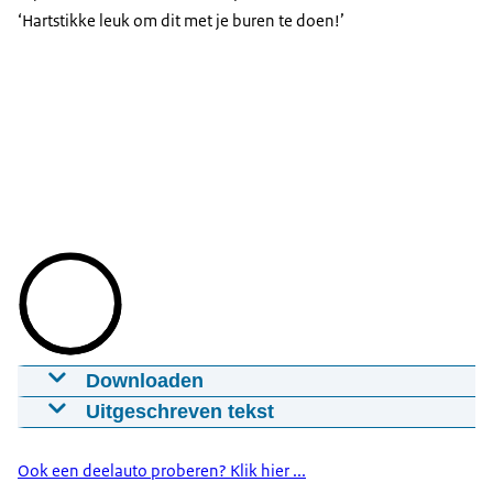
‘Hartstikke leuk om dit met je buren te doen!’
Downloaden
Autodelen in Bezuidenhout: ‘Creëert een
Uitgeschreven tekst
stukje vrijheid’
Hallo, ik ben Ad En ik ben Lennart En samen met
29-11-2023
00:01:11
mp4
160,5 MB
de buurt... ...delen wij een aantal auto’s via de
Ook een deelauto proberen? Klik hier ...