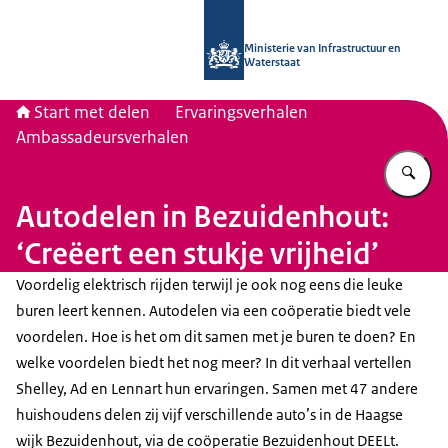
Naar de homepage van Start met del
Ministerie van Infrastructuur en
Waterstaat
Start met delen
Ervaringsverhalen
Ambassadeursverhalen
Vu
Autodelen in Bezuidenhout:
‘Creëert een stukje vrijheid’
Voordelig elektrisch rijden terwijl je ook nog eens die leuke
buren leert kennen. Autodelen via een coöperatie biedt vele
voordelen. Hoe is het om dit samen met je buren te doen? En
welke voordelen biedt het nog meer? In dit verhaal vertellen
Shelley, Ad en Lennart hun ervaringen. Samen met 47 andere
huishoudens delen zij vijf verschillende auto’s in de Haagse
wijk Bezuidenhout, via de coöperatie Bezuidenhout DEELt.