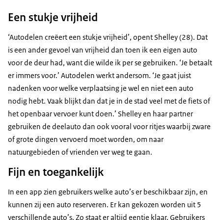
coöperatie Bezuidenhout deelt En dat heeft
Download
Een stukje vrijheid
superveel voordelen Binnen de coöperatie regelen
wij eigenlijk alles zelf Wij bepalen welke auto’s er
Ondertiteling
‘Autodelen creëert een stukje vrijheid’, opent Shelley (28). Dat
komen Wij bepalen de tariefstructuur Maar wij
srt
1,8 KB
is een ander gevoel van vrijheid dan toen ik een eigen auto
organiseren ook de administratie eromheen En in
voor de deur had, want die wilde ik per se gebruiken. ‘Je betaalt
Download
ruil daarvoor betalen mensen dus maandelijks wat
er immers voor.’ Autodelen werkt andersom. ‘Je gaat juist
ze gebruiken van zo’n auto En eigenlijk is dat bijna
nadenken voor welke verplaatsing je wel en niet een auto
Audiobeschrijving
altijd minder dan dat je voor een eigen auto zou
nodig hebt. Vaak blijkt dan dat je in de stad veel met de fiets of
mp3
710,1 MB
betalen En dat niet alleen, je krijgt ook nog keuze
het openbaar vervoer kunt doen.’ Shelley en haar partner
Uit vijf verschillende auto’s Zowel heel klein als
Download
gebruiken de deelauto dan ook vooral voor ritjes waarbij zware
ook wel heel groot Ik ben echt superblij dat ik bij
of grote dingen vervoerd moet worden, om naar
de coöperatie ben aangesloten We doen echt alles
natuurgebieden of vrienden ver weg te gaan.
samen Het onderhoud, het schoonmaken etc... En
dat zorgt ervoor dat ik er vijftig vrienden bij
Fijn en toegankelijk
gekregen heb En op deze manier houden we veel
In een app zien gebruikers welke auto’s er beschikbaar zijn, en
meer parkeerplekken over in de buurt En die
kunnen zij een auto reserveren. Er kan gekozen worden uit 5
veranderen wij leuk in groene plekken Dat is veel
verschillende auto’s. Zo staat er altijd eentje klaar. Gebruikers
beter voor de aarde En voor onze leefomgeving Ik